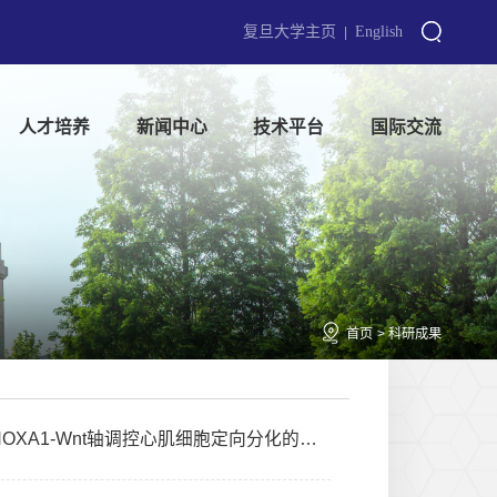
复旦大学主页
English
|
人才培养
新闻中心
技术平台
国际交流
首页
>
科研成果
Nature Communications| 黄国英/吴飞珍/盛伟团队：揭示NONO-HOXA1-Wnt轴调控心肌细胞定向分化的分子机制