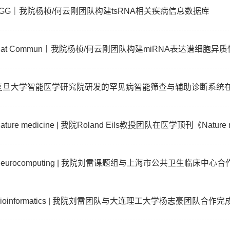
JGG｜我院杨桢/何云刚团队构建tsRNA相关疾病信息数据库
Nat Commun丨我院杨桢/何云刚团队构建miRNA表达谱细胞异
复旦大学智能医学研究院研发的罕见病智能筛查与辅助诊断系统在
Neurocomputing | 我院刘雷课题组与上海市公共卫生临床