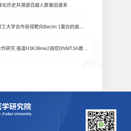
南黎族演化历史并溯源百越人群基因谱系
J MED CHEM | 我院智能药物研发中心主任王任小课题组与香港理工大学合作获得靶向Beclin 1蛋白的装订肽
Protein & Cell | 生物医学研究院蓝斐团队与我院吴飞珍等研究员合作研究 报道H3K36me2调控DNMT3A建立DNA甲基化