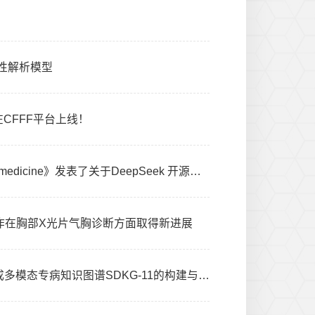
质性解析模型
CFFF平台上线！
Nature medicine | 我院Roland Eils教授团队在医学顶刊《Nature medicine》发表了关于DeepSeek 开源大语言模型（...
中心合作在胸部X光片气胸诊断方面取得新进展
Bioinformatics | 我院刘雷团队与大连理工大学杨志豪团队合作完成多模态专病知识图谱SDKG-11的构建与推理